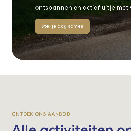
ontspannen en actief uitje met v
Stel je dag samen
ONTDEK ONS AANBOD
Alle activiteiten op