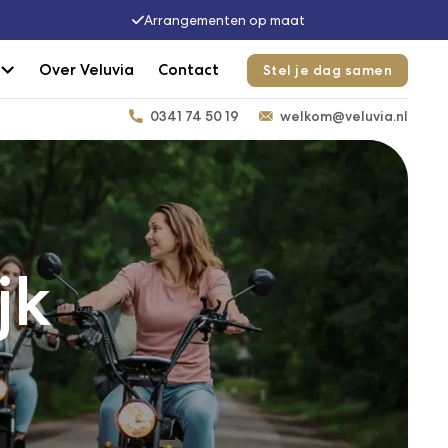
Arrangementen op maat
Over Veluvia
Contact
Stel je dag samen
0341 74 50 19
welkom@veluvia.nl
jk