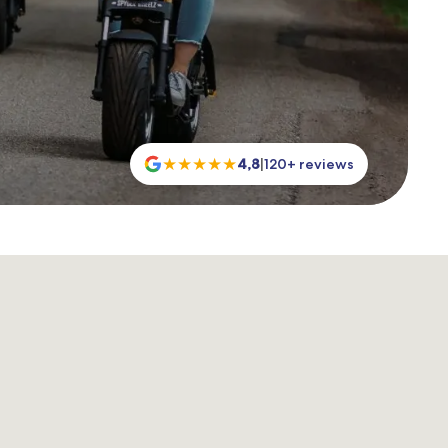
★
★
★
★
★
4,8
|
120+ reviews