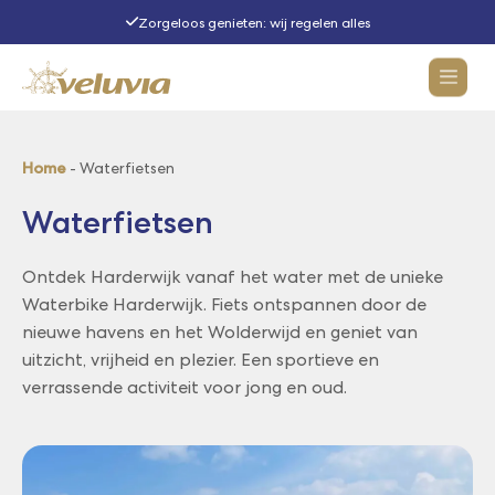
Zorgeloos genieten: wij regelen alles
Activiteiten
Home
-
Waterfietsen
Waterfietsen
Rondvaarten
Ontdek Harderwijk vanaf het water met de unieke
Arrangementen
Alle rondvaarten
Waterbike Harderwijk. Fiets ontspannen door de
nieuwe havens en het Wolderwijd en geniet van
Dinervaarten
Groepsuitjes
uitzicht, vrijheid en plezier. Een sportieve en
verrassende activiteit voor jong en oud.
Rondvaart samenstellen
Over Veluvia
Bedrijfsuitje
Iets te vieren