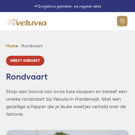
Zorgeloos genieten: wij regelen alles
Activiteiten
Home
-
Rondvaart
MEEST GEBOEKT
Rondvaarten
Rondvaart
Arrangementen
Alle rondvaarten
Stap aan boord van onze luxe sloepen en beleef een
Dinervaarten
Groepsuitjes
unieke rondvaart bij Veluvia in Harderwijk. Met een
gezellige schipper die je leuke weetjes verteld over de
Rondvaart samenstellen
historie.
Over Veluvia
Bedrijfsuitje
Iets te vieren