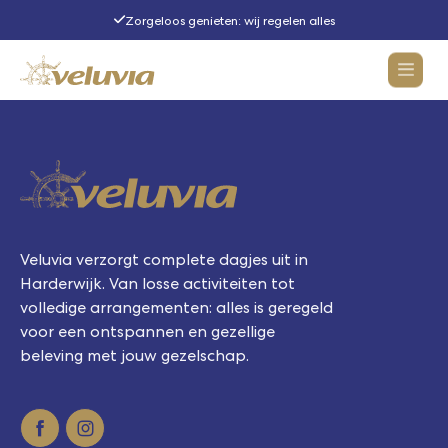
Zorgeloos genieten: wij regelen alles
Activiteiten
Rondvaarten
Veluvia verzorgt complete dagjes uit in
Arrangementen
Alle rondvaarten
Harderwijk. Van losse activiteiten tot
volledige arrangementen: alles is geregeld
Dinervaarten
Groepsuitjes
voor een ontspannen en gezellige
Rondvaart samenstellen
beleving met jouw gezelschap.
Over Veluvia
Bedrijfsuitje
Iets te vieren