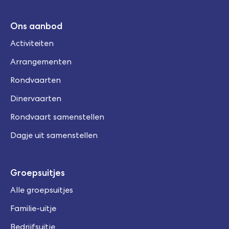
Contact
Vriendengroepen
Ons aanbod
0341 74 50 19
Familie-uitje
Activiteiten
welkom@veluvia.nl
Arrangementen
Rondvaarten
Stel je dag samen
Dinervaarten
Rondvaart samenstellen
Dagje uit samenstellen
Groepsuitjes
Alle groepsuitjes
Familie-uitje
Bedrijfsuitje